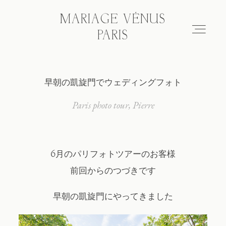
MARIAGE VÉNUS
MARIAGE VÉNUS
PARIS
PARIS
早朝の凱旋門でウェディングフォト
Hair & make-up
Paris photo tour
Pierre
Wedding photo tour
6月のパリフォトツアーのお客様
Blog
前回からのつづきです
About
早朝の凱旋門にやってきました
FAQ