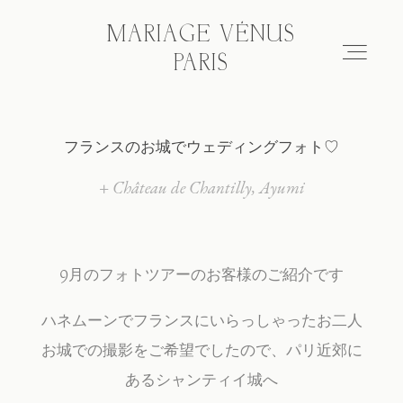
MARIAGE VÉNUS
MARIAGE VÉNUS
PARIS
PARIS
フランスのお城でウェディングフォト♡
Hair & make-up
+ Château de Chantilly
Ayumi
Wedding photo tour
9月のフォトツアーのお客様のご紹介です
Blog
ハネムーンでフランスにいらっしゃったお二人
About
お城での撮影をご希望でしたので、パリ近郊に
あるシャンティイ城へ
FAQ