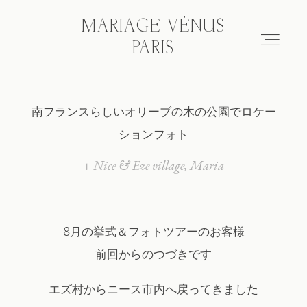
MARIAGE VÉNUS
MARIAGE VÉNUS
PARIS
PARIS
南フランスらしいオリーブの木の公園でロケー
Hair & make-up
ションフォト
Wedding photo tour
+ Nice & Eze village
Maria
Blog
8月の挙式＆フォトツアーのお客様
前回からのつづきです
About
エズ村からニース市内へ戻ってきました
FAQ