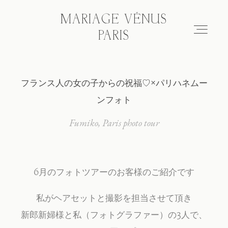
MARIAGE VÉNUS
MARIAGE VÉNUS
PARIS
PARIS
フランス人の女の子からの祝福♡×パリハネムー
Hair & make-up
ンフォト
Wedding photo tour
Fumiko
Paris photo tour
Blog
6月のフォトツアーのお客様のご紹介です
About
私がヘアセットと撮影を担当させて頂き
新郎新婦様と私（フォトグラファー）の3人で、
FAQ