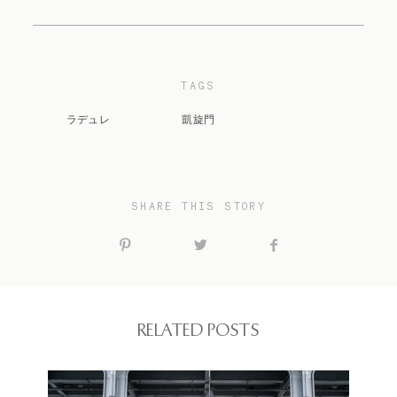
TAGS
ラデュレ
凱旋門
SHARE THIS STORY
RELATED POSTS