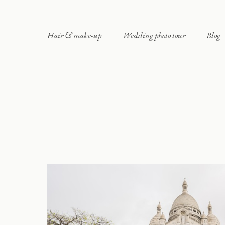
Hair & make-up
Wedding photo tour
Blog