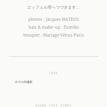
エッフェル塔へつづきます…
photos : Jacques MATEOS
hair & make-up : Fumiko
bouquet : Mariage Vénus Paris
TAGS
ホテル内撮影
SHARE THIS STORY