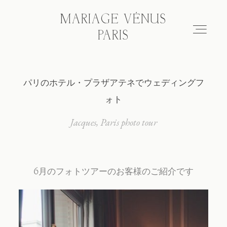
MARIAGE VÉNUS
MARIAGE VÉNUS
PARIS
PARIS
パリのホテル・プラザアテネでウェディングフ
Hair & make-up
ォト
Wedding photo tour
Jacques
Paris photo tour
Blog
6月のフォトツアーのお客様のご紹介です
About
FAQ