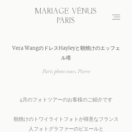
MARIAGE VÉNUS
MARIAGE VÉNUS
PARIS
PARIS
Vera WangのドレスHayleyと朝焼けのエッフェ
Hair & make-up
ル塔
Wedding photo tour
Paris photo tour
Pierre
Blog
4月のフォトツアーのお客様のご紹介です
About
朝焼けのトワイライトフォトが得意なフランス
人フォトグラファーのピエールと
FAQ